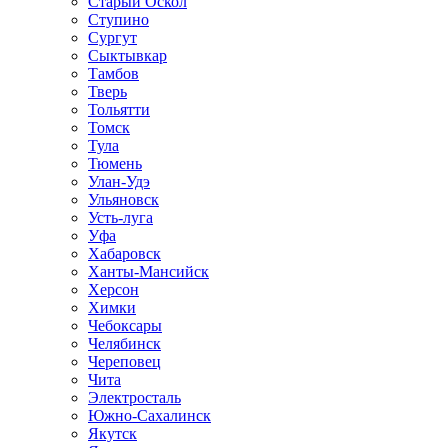
Старый Оскол
Ступино
Сургут
Сыктывкар
Тамбов
Тверь
Тольятти
Томск
Тула
Тюмень
Улан-Удэ
Ульяновск
Усть-луга
Уфа
Хабаровск
Ханты-Мансийск
Херсон
Химки
Чебоксары
Челябинск
Череповец
Чита
Электросталь
Южно-Сахалинск
Якутск