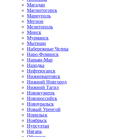
Магадан
Магнитогорск
Мариуполь
Мегион
Мелитополь
Минск
Мурманск
Мытищи
Набережные Челны
Наро-Фоминск
Нарьян-Мар
Находка
Нефтеюганск
Нижневартовск
Нижний Новгород
Нижний Тагил
Новокузнецк
Новороссийск
Новоуральск
Новый Уренгой
Норильск
Ноябрьск
Нурсултан
Нягань
Обнинск