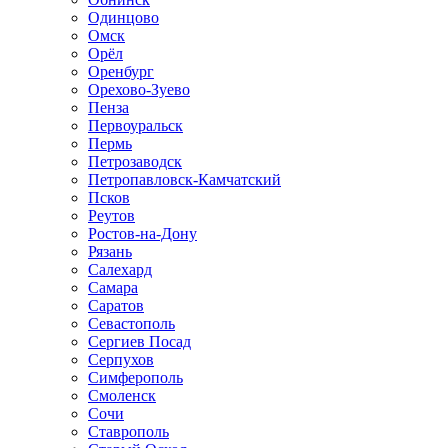
Одинцово
Омск
Орёл
Оренбург
Орехово-Зуево
Пенза
Первоуральск
Пермь
Петрозаводск
Петропавловск-Камчатский
Псков
Реутов
Ростов-на-Дону
Рязань
Салехард
Самара
Саратов
Севастополь
Сергиев Посад
Серпухов
Симферополь
Смоленск
Сочи
Ставрополь