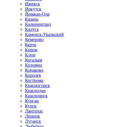
Ижевск
Иркутск
Йошкар-Ола
Казань
Калининград
Калуга
Каменск-Уральский
Кемерово
Керчь
Киров
Клин
Когалым
Коломна
Конаково
Королев
Кострома
Красногорск
Краснодар
Красноярск
Курган
Курск
Лангепас
Липецк
Луганск
Люберцы