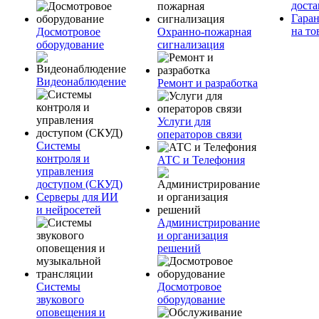
доста
Гара
на то
Досмотровое
Охранно-пожарная
оборудование
сигнализация
Видеонаблюдение
Ремонт и разработка
Услуги для
операторов связи
Системы
контроля и
АТС и Телефония
управления
доступом (СКУД)
Серверы для ИИ
и нейросетей
Администрирование
и организация
решений
Системы
Досмотровое
звукового
оборудование
оповещения и