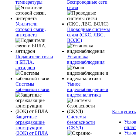
температуры
Беспроводные сети
связи
Усилители
сотовой связи,
Проводные системы
интернета
связи (СКС, ЛВС,
ВОЛС)
Подавители связи
Установка
и БПЛА,
видеонаблюдения
антидрон
Системы
Умное
кабельной связи
видеонаблюдение и
видеоаналитика
Как купить
Защитные
Системы
Усло
ограждающие
безопасности
опла
конструкции
(СКУД)
Усло
(ЗОК) от БПЛА