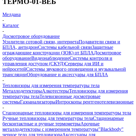
ТЕРМО-01-ВЕБ
Мелдана
-
Каталог
-
Досмотровое оборудование
Усилители сотовой связи, интернета
Подавители связи и
БПЛА, антидрон
Системы кабельной связи
Защитные
ограждающие конструкции (ЗОК) от БПЛА
Досмотровое
оборудование
Видеонаблюдение
Системы контроля и
управления доступом (СКУД)
Серверы для ИИ и
нейросетей
Системы звукового оповещения и музыкальной
трансляции
Оборудование и аксессуары для БПЛА
-
Тепловизоры для измерения температуры тела
Металлодетекторы
Алкотестеры
Тепловизоры для измерения
температуры тела
Телевизионные досмотровые
системы
Газоанализаторы
Интроскопы рентгенотелевизионные
-
Стационарные тепловизоры для измерения температуры тела
Ручные тепловизоры для температуры тела
Стационарные
бесконтактные и ручные термометры
Арочные
металлодетекторы с измерением температуры
"Blackbody"
черное тело для тепловизора
Аксессуары для