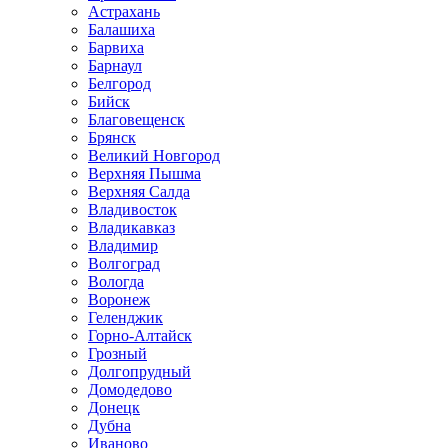
Астрахань
Балашиха
Барвиха
Барнаул
Белгород
Бийск
Благовещенск
Брянск
Великий Новгород
Верхняя Пышма
Верхняя Салда
Владивосток
Владикавказ
Владимир
Волгоград
Вологда
Воронеж
Геленджик
Горно-Алтайск
Грозный
Долгопрудный
Домодедово
Донецк
Дубна
Иваново