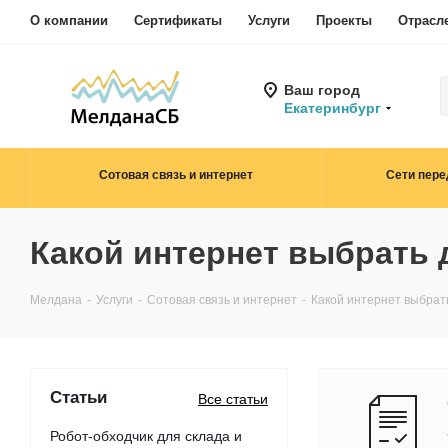
О компании
Сертификаты
Услуги
Проекты
Отрасл
Ваш город
Екатеринбург
Сотовая связь и интернет
Сети пере
Какой интернет выбрать 
Мелдана
-
Услуги
-
Сотовая связь и интернет
-
Какой интернет выбрат
Статьи
Все статьи
Робот-обходчик для склада и