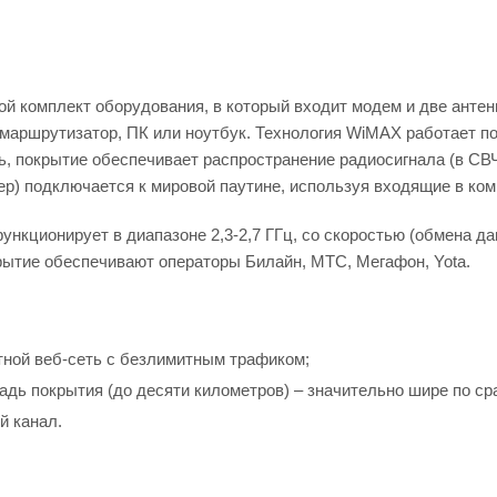
ой комплект оборудования, в который входит модем и две анте
маршрутизатор, ПК или ноутбук. Технология WiMAX работает по
, покрытие обеспечивает распространение радиосигнала (в СВЧ-
р) подключается к мировой паутине, используя входящие в ком
нкционирует в диапазоне 2,3-2,7 ГГц, со скоростью (обмена д
крытие обеспечивают операторы Билайн, МТС, Мегафон, Yota.
ной веб-сеть с безлимитным трафиком;
дь покрытия (до десяти километров) – значительно шире по сра
 канал.