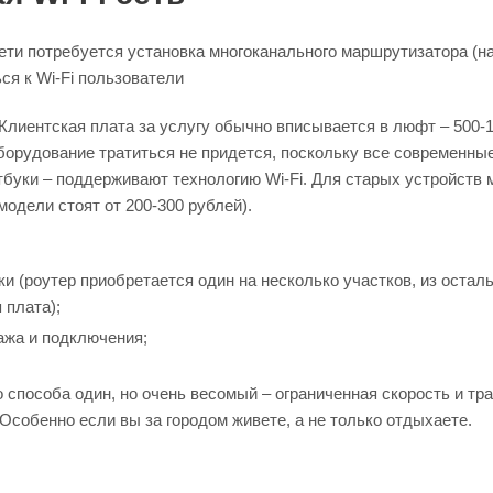
ети потребуется установка многоканального маршрутизатора (на
я к Wi-Fi пользователи
Клиентская плата за услугу обычно вписывается в люфт – 500-1
борудование тратиться не придется, поскольку все современны
буки – поддерживают технологию Wi-Fi. Для старых устройств м
е модели стоят от 200-300 рублей).
и (роутер приобретается один на несколько участков, из осталь
 плата);
ажа и подключения;
о способа один, но очень весомый – ограниченная скорость и т
 Особенно если вы за городом живете, а не только отдыхаете.