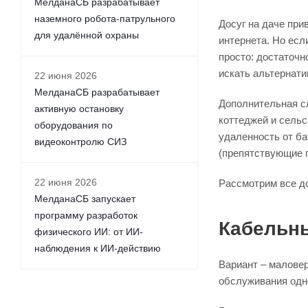
МелданаСБ разрабатывает
наземного робота-патрульного
Досуг на даче пр
для удалённой охраны
интернета. Но есл
просто: достаточн
искать альтернати
22 июня 2026
МелданаСБ разрабатывает
Дополнительная сл
активную остановку
коттеджей и сельс
оборудования по
удаленность от б
видеоконтролю СИЗ
(препятствующие п
22 июня 2026
Рассмотрим все до
МелданаСБ запускает
программу разработок
Кабельн
физического ИИ: от ИИ-
наблюдения к ИИ-действию
Вариант – маловер
обслуживания одно