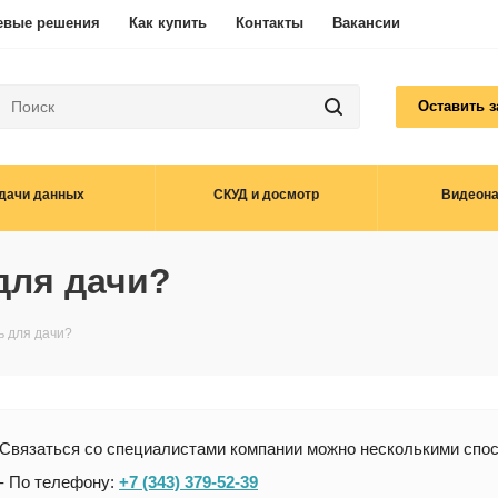
евые решения
Как купить
Контакты
Вакансии
Оставить з
дачи данных
СКУД и досмотр
Видеон
для дачи?
ь для дачи?
Связаться со специалистами компании можно несколькими спо
- По телефону:
+7 (343) 379-52-39