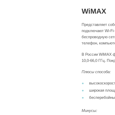
WiMAX
Представляет соб
подключают Wi-Fi-
беспроводную сеть
телефон, компьюте
В России WiMAX фу
10,0-66,0 ГГц. По
Плюсы способа:
высокоскорост
широкая площа
бесперебойный
Минусы: