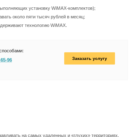
 выполняющих установку WiMAX-комплектов);
авать около пяти тысяч рублей в месяц;
 поддерживают технологию WiMAX.
способами:
Заказать услугу
-65-96
навливать на самых удаленных и «глухих» территориях.