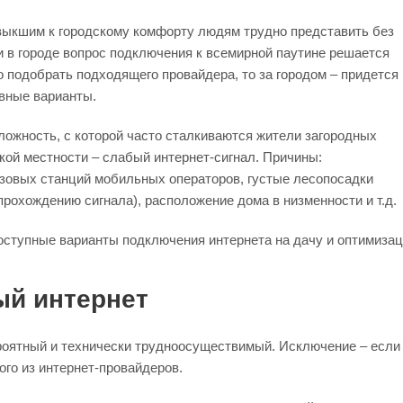
ивыкшим к городскому комфорту людям трудно представить без
и в городе вопрос подключения к всемирной паутине решается
о подобрать подходящего провайдера, то за городом – придется
вные варианты.
ожность, с которой часто сталкиваются жители загородных
кой местности – слабый интернет-сигнал. Причины:
азовых станций мобильных операторов, густые лесопосадки
рохождению сигнала), расположение дома в низменности и т.д.
ступные варианты подключения интернета на дачу и оптимизаци
ый интернет
оятный и технически трудноосуществимый. Исключение – если в
го из интернет-провайдеров.