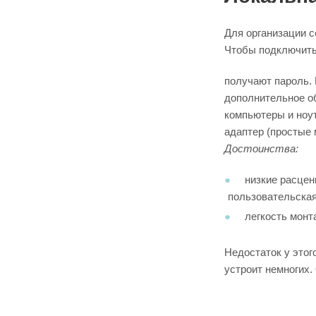
Для организации с
Чтобы подключитьс
получают пароль. 
дополнительное о
компьютеры и ноут
адаптер (просты
Достоинства:
низкие расценк
пользовательская
легкость монт
Недостаток у этог
устроит немногих.