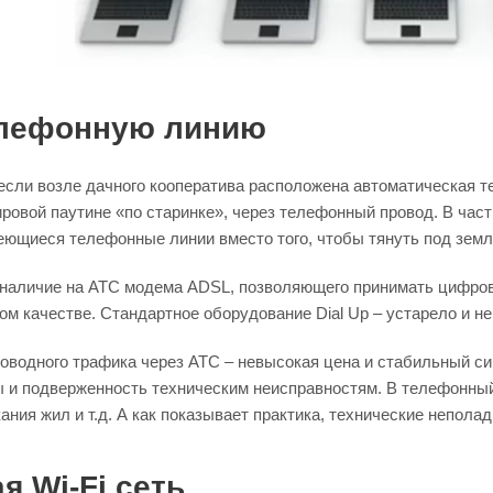
елефонную линию
если возле дачного кооператива расположена автоматическая т
ровой паутине «по старинке», через телефонный провод. В час
еющиеся телефонные линии вместо того, чтобы тянуть под земл
 наличие на АТС модема ADSL, позволяющего принимать цифров
м качестве. Стандартное оборудование Dial Up – устарело и н
оводного трафика через АТС – невысокая цена и стабильный си
ы и подверженность техническим неисправностям. В телефонный
ания жил и т.д. А как показывает практика, технические непола
я Wi-Fi сеть