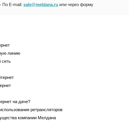
- По E-mail:
sale@meldana.ru
или через форму
ернет
ную линию
i сеть
нтернет
ернет
тернет на даче?
использования ретрансляторов
мущества компании Мелдана