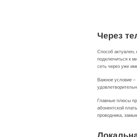
Через т
Способ актуален, 
подключиться к ми
сеть через уже им
Важное условие –
удовлетворительно
Главные плюсы пр
абонентской плат
проводника, замык
Локальна