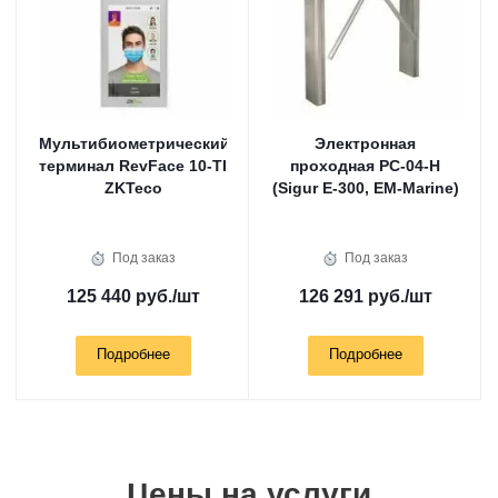
Мультибиометрический
Электронная
терминал RevFace 10-TI
проходная РС-04-H
ZKTeco
(Sigur Е-300, EM-Marine)
Под заказ
Под заказ
125 440 руб.
/шт
126 291 руб.
/шт
Подробнее
Подробнее
Цены на услуги