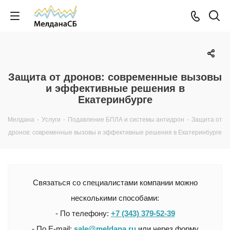
Защита от дронов: современные вызовы
и эффективные решения в
Екатеринбурге
Мелдана
-
Услуги
-
Подавление БПЛА и системы антидрон
-
Защита от
дронов: современные вызовы и эффективные решения в Екатеринбурге
Связаться со специалистами компании можно
несколькими способами:
- По телефону:
+7 (343) 379-52-39
- По E-mail:
sale@meldana.ru
или через форму