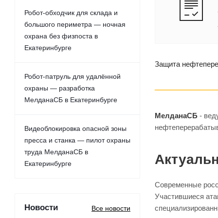
Робот-обходчик для склада и
большого периметра — ночная
охрана без физпоста в
Екатеринбурге
Защита нефтепер
Робот-патруль для удалённой
охраны — разработка
МелданаСБ в Екатеринбурге
МелданаСБ
- вед
нефтеперерабатыв
Видеоблокировка опасной зоны
пресса и станка — пилот охраны
труда МелданаСБ в
Актуаль
Екатеринбурге
Современные росс
Участившиеся ата
Новости
специализированн
Все новости