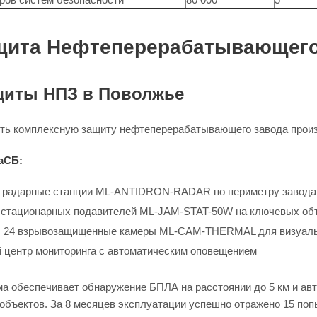
ащита Нефтеперерабатывающего
щиты НПЗ в Поволжье
ь комплексную защиту нефтеперерабатывающего завода произво
аСБ:
4 радарные станции ML-ANTIDRON-RADAR по периметру завода
стационарных подавителей ML-JAM-STAT-50W на ключевых об
ы 24 взрывозащищенные камеры ML-CAM-THERMAL для визуаль
 центр мониторинга с автоматическим оповещением
а обеспечивает обнаружение БПЛА на расстоянии до 5 км и авт
 объектов. За 8 месяцев эксплуатации успешно отражено 15 по