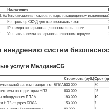
Назначение
L Ex
Тепловизионная камера во взрывозащищенном исполнении
Контроллер СКУД для взрывоопасных зон
IP-камера во взрывозащищенном исполнении
X
Усилитель связи во взрывозащищенном корпусе
о внедрению систем безопасно
ые услуги МелданаСБ
Стоимость (руб.)
Срок (д
омплексной системы защиты от БПЛА
500 000
30
системы на территории НПЗ
800 000
45
мы обнаружения БПЛА
180 000
10
ти НПЗ от угроз БПЛА
150 000
7
ров систем безопасности
80 000
5