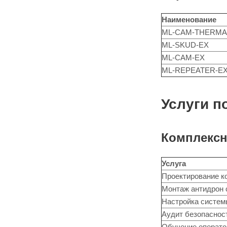
Наименование
ML-CAM-THERMA
ML-SKUD-EX
ML-CAM-EX
ML-REPEATER-E
Услуги п
Комплексн
Услуга
Проектирование к
Монтаж антидрон 
Настройка систе
Аудит безопаснос
Обучение операто