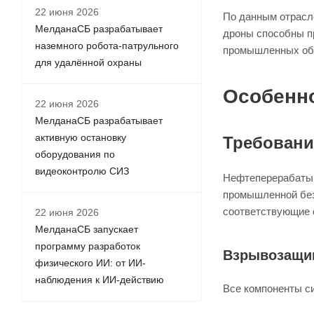
22 июня 2026
По данным отрасл
МелданаСБ разрабатывает
дроны способны пр
наземного робота-патрульного
промышленных об
для удалённой охраны
Особенн
22 июня 2026
МелданаСБ разрабатывает
активную остановку
Требовани
оборудования по
видеоконтролю СИЗ
Нефтеперерабатыв
промышленной без
соответствующие 
22 июня 2026
МелданаСБ запускает
программу разработок
Взрывозащи
физического ИИ: от ИИ-
наблюдения к ИИ-действию
Все компоненты с