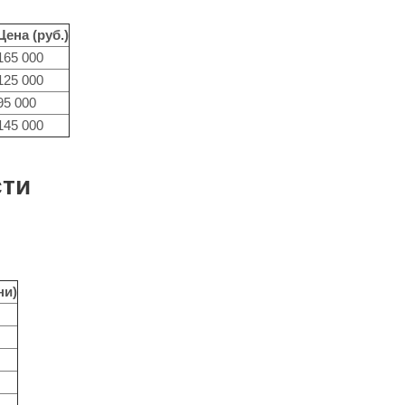
Цена (руб.)
165 000
125 000
95 000
145 000
сти
ни)