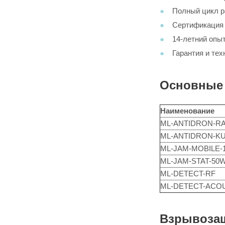
Полный цикл р
Сертификация 
14-летний опы
Гарантия и те
Основные 
Наименование
ML-ANTIDRON-R
ML-ANTIDRON-K
ML-JAM-MOBILE-
ML-JAM-STAT-50
ML-DETECT-RF
ML-DETECT-ACO
Взрывоза