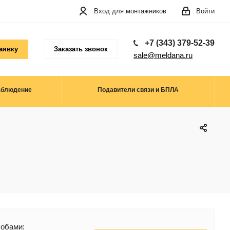
Вход для монтажников
Войти
+7 (343) 379-52-39
аявку
Заказать звонок
sale@meldana.ru
аблюдение
Подавители связи и БПЛА
в
собами: