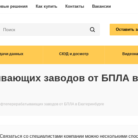
евые решения
Как купить
Контакты
Вакансии
Оставить з
дачи данных
СКУД и досмотр
Видеон
вающих заводов от БПЛА 
фтеперерабатывающих заводов от БПЛА в Екатеринбурге
Связаться со специалистами компании можно несколькими спо