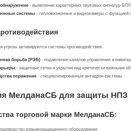
 обнаружение
- выявление характерных звуковых сигнатур БП
ронные системы
- тепловизионные и видеокамеры с функцией 
ротиводействия
я угрозы активируются системы противодействия:
нная борьба (РЭБ)
- подавление каналов управления и навига
арьеры
- защитные сетки и укрытия над критически важными о
дства поражения
- специализированные антидрон системы
ия МелданаСБ для защиты НПЗ
тва торговой марки МелданаСБ:
роизводство взрывозащищенного оборудования