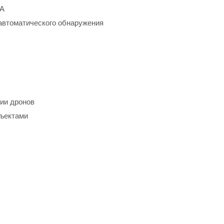
ЛА
автоматического обнаружения
ции дронов
бъектами