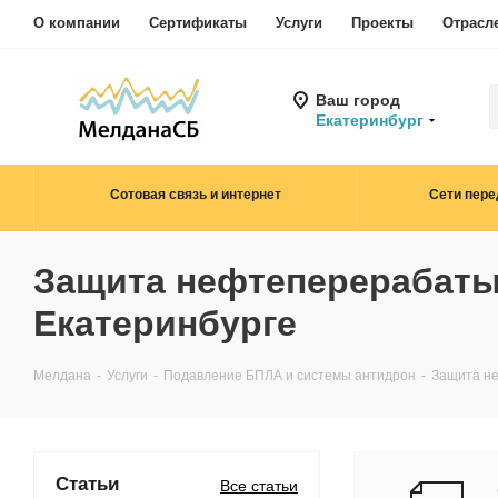
О компании
Сертификаты
Услуги
Проекты
Отрасл
Ваш город
Екатеринбург
Сотовая связь и интернет
Сети пере
Защита нефтеперерабаты
Екатеринбурге
Мелдана
-
Услуги
-
Подавление БПЛА и системы антидрон
-
Защита не
Статьи
Все статьи