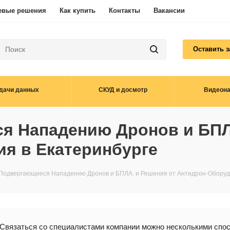
евые решения
Как купить
Контакты
Вакансии
Оставить з
дачи данных
СКУД и досмотр
Видеон
я Нападению Дронов и БПЛ
я в Екатеринбурге
Подвергающиеся Нападению Дронов и БПЛА, и Решения от Антидрон-Оборуд
Связаться со специалистами компании можно несколькими спо