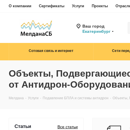
О компании
Сертификаты
Услуги
Проекты
Отрасл
Ваш город
Екатеринбург
Сотовая связь и интернет
Сети пере
Объекты, Подвергающиес
от Антидрон-Оборудовани
Мелдана
-
Услуги
-
Подавление БПЛА и системы антидрон
-
Объекты, 
Статьи
Все статьи