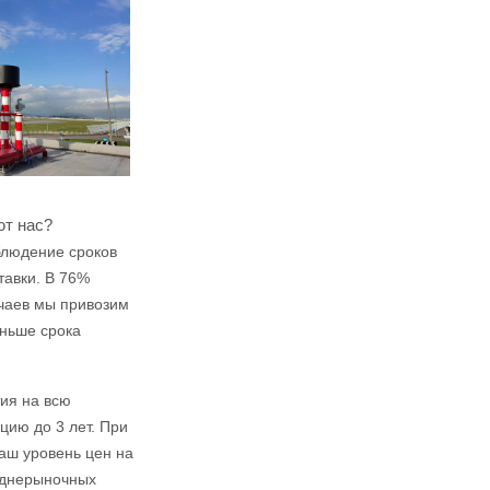
т нас?
людение сроков
тавки. В 76%
чаев мы привозим
ньше срока
ия на всю
цию до 3 лет. При
аш уровень цен на
еднерыночных