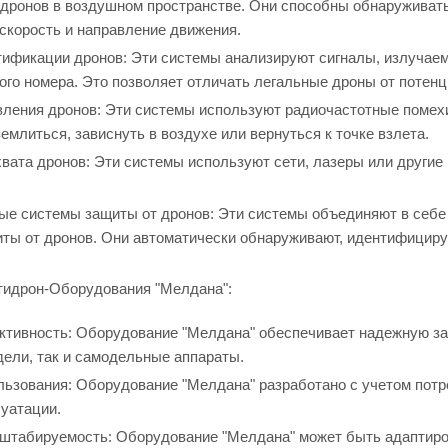
дронов в воздушном пространстве. Они способны обнаруживать
скорость и направление движения.
ификации дронов: Эти системы анализируют сигналы, излучаем
го номера. Это позволяет отличать легальные дроны от потен
ления дронов: Эти системы используют радиочастотные помехи 
емлиться, зависнуть в воздухе или вернуться к точке взлета.
вата дронов: Эти системы используют сети, лазеры или другие 
ые системы защиты от дронов: Эти системы объединяют в себ
ты от дронов. Они автоматически обнаруживают, идентифициру
идрон-Оборудования "Мелдана":
тивность: Оборудование "Мелдана" обеспечивает надежную защ
ели, так и самодельные аппараты.
льзования: Оборудование "Мелдана" разработано с учетом потр
луатации.
сштабируемость: Оборудование "Мелдана" может быть адаптиро