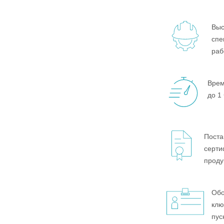
Выс
спе
раб
Врем
до 1
Поста
серт
проду
Обо
клю
пус