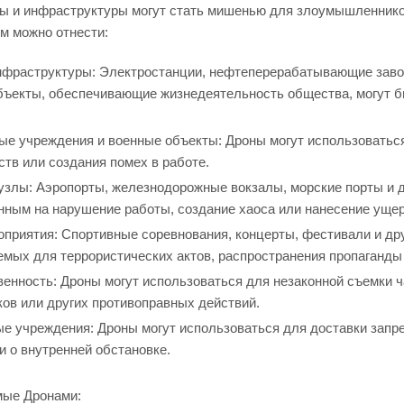
ы и инфраструктуры могут стать мишенью для злоумышленнико
м можно отнести:
нфраструктуры: Электростанции, нефтеперерабатывающие заво
бъекты, обеспечивающие жизнедеятельность общества, могут б
ые учреждения и военные объекты: Дроны могут использоватьс
тв или создания помех в работе.
узлы: Аэропорты, железнодорожные вокзалы, морские порты и 
нным на нарушение работы, создание хаоса или нанесение уще
приятия: Спортивные соревнования, концерты, фестивали и др
емых для террористических актов, распространения пропаганды 
венность: Дроны могут использоваться для незаконной съемки 
ков или других противоправных действий.
е учреждения: Дроны могут использоваться для доставки запр
 о внутренней обстановке.
мые Дронами: