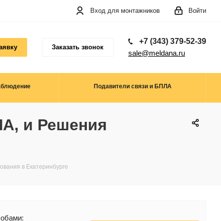
Вход для монтажников
Войти
+7 (343) 379-52-39
аявку
Заказать звонок
sale@meldana.ru
аблюдение
Подавители связи и БПЛА
А, и Решения
ования в Екатеринбурге
собами: