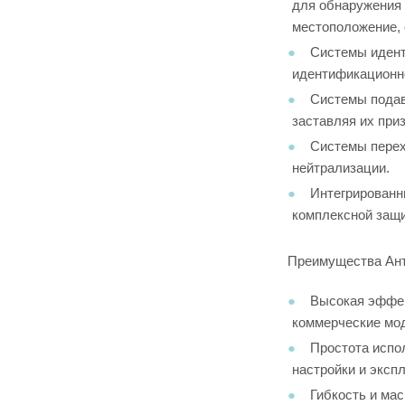
для обнаружения 
местоположение, 
Системы идент
идентификационно
Системы подав
заставляя их приз
Системы перех
нейтрализации.
Интегрированн
комплексной защи
Преимущества Ант
Высокая эффек
коммерческие мод
Простота испо
настройки и эксп
Гибкость и ма