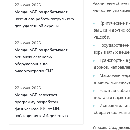
Различные объект
22 июня 2026
наиболее уязвимы
МелданаСБ разрабатывает
наземного робота-патрульного
Критические и
для удалённой охраны
вышки и другие о
ущерба.
22 июня 2026
Государственн
МелданаСБ разрабатывает
взрывчатых вещес
активную остановку
Транспортные 
оборудования по
дронов, направле
видеоконтролю СИЗ
Массовые меро
дронов, использу
22 июня 2026
Частная собст
МелданаСБ запускает
доставки наркоти
программу разработок
Исправительны
физического ИИ: от ИИ-
сбора информации
наблюдения к ИИ-действию
Угрозы, Создавае