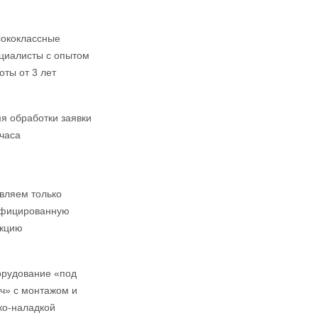
ококлассные
циалисты с опытом
оты от 3 лет
я обработки заявки
 часа
вляем только
ифицированную
кцию
рудование «под
ч» с монтажом и
ко-наладкой