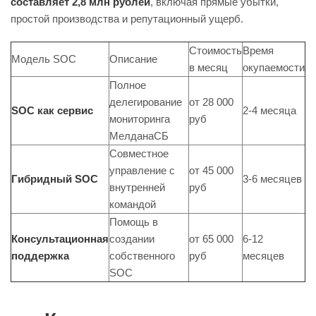
составляет 2,8 млн рублей
, включая прямые убытки,
простой производства и репутационный ущерб.
Стоимость
Время
Модель SOC
Описание
в месяц
окупаемости
Полное
делегирование
от 28 000
SOC как сервис
2-4 месяца
мониторинга
руб
МелданаСБ
Совместное
управление с
от 45 000
Гибридный SOC
3-6 месяцев
внутренней
руб
командой
Помощь в
Консультационная
создании
от 65 000
6-12
поддержка
собственного
руб
месяцев
SOC