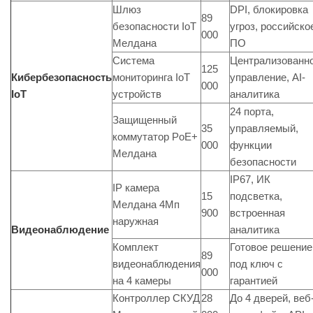
Шлюз
DPI, блокировка
89
безопасности IoT
угроз, российско
000
Мелдана
ПО
Система
Централизованн
125
Кибербезопасность
мониторинга IoT
управление, AI-
000
IoT
устройств
аналитика
24 порта,
Защищенный
35
управляемый,
коммутатор PoE+
000
функции
Мелдана
безопасности
IP67, ИК
IP камера
15
подсветка,
Мелдана 4Мп
900
встроенная
наружная
Видеонаблюдение
аналитика
Комплект
Готовое решение
89
видеонаблюдения
под ключ с
000
на 4 камеры
гарантией
Контроллер СКУД
28
До 4 дверей, веб