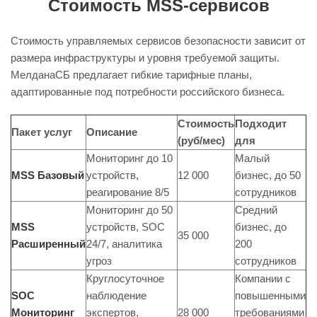
Стоимость MSS-сервисов
Стоимость управляемых сервисов безопасности зависит от
размера инфраструктуры и уровня требуемой защиты.
МелданаСБ
предлагает гибкие тарифные планы,
адаптированные под потребности российского бизнеса.
Стоимость
Подходит
Пакет услуг
Описание
(руб/мес)
для
Мониторинг до 10
Малый
MSS Базовый
устройств,
12 000
бизнес, до 50
реагирование 8/5
сотрудников
Мониторинг до 50
Средний
MSS
устройств, SOC
бизнес, до
35 000
Расширенный
24/7, аналитика
200
угроз
сотрудников
Круглосуточное
Компании с
SOC
наблюдение
повышенными
Мониторинг
экспертов,
28 000
требованиями