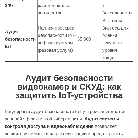
24/7
расследование
к
инцидентов
безопасности
Все типы
Полная проверка
бизнеса для
Аудит
безопасности IoT-
оценки
безопасности
65 000
инфраструктуры
текущего
IoT
(разовая услуга)
уровня
защиты
Аудит безопасности
видеокамер и СКУД: как
защитить IoT-устройства
Регулярный аудит безопасности IoT-устройств является
основой эффективной киберзащиты.
Аудит системы
контроля доступа и видеонаблюдения
позволяет
выявить уязвимости на ранней стадии и предотвратить