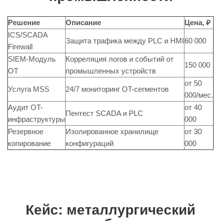
Решение
Описание
Цена, ₽
ICS/SCADA
Защита трафика между PLC и HMI
60 000
Firewall
SIEM-Модуль
Корреляция логов и событий от
150 000
OT
промышленных устройств
от 50
Услуга MSS
24/7 мониторинг OT-сегментов
000/мес.
Аудит OT-
от 40
Пентест SCADA и PLC
инфраструктуры
000
Резервное
Изолированное хранилище
от 30
копирование
конфигураций
000
Кейс: металлургический