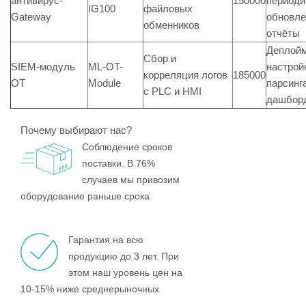
антивирус-
150000
периоди
IG100
файловых
Gateway
обновле
обменников
отчёты
Деплойм
Сбор и
SIEM-модуль
ML-OT-
настрой
корреляция логов
185000
OT
Module
парсинга
с PLC и HMI
дашбор
Почему выбирают нас?
Соблюдение сроков
поставки. В 76%
случаев мы привозим
оборудование раньше срока
Гарантия на всю
продукцию до 3 лет. При
этом наш уровень цен на
10-15% ниже среднерыночных