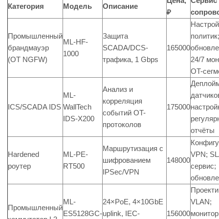
Цена,
Сервис
Категория
Модель
Описание
₽
сопров
Настрой
Промышленный
Защита
политик
ML-HF-
брандмауэр
SCADA/DCS-
165000
обновле
1000
(OT NGFW)
трафика, 1 Gbps
24/7 мо
OT-сегм
Деплой
Анализ и
ML-
датчико
корреляция
ICS/SCADA IDS
WallTech
175000
настрой
событий OT-
IDS-X200
регуляр
протоколов
отчёты
Конфигу
Маршрутизация с
Hardened
ML-PE-
VPN; SL
шифрованием
148000
роутер
RT500
сервис;
IPSec/VPN
обновл
Проекти
ML-
24×PoE, 4×10GbE
VLAN;
Промышленный
ES5128GC-
uplink, IEC-
156000
монитор