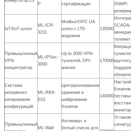
коммутатор L3
P
сертификация
SNMP;
резерви
Интегра
Modbus/OPC UA
ML-ICR-
SCADA; 
IoT/IIoT шлюз
шлюз с LTE-
135000
3231
менеджм
модемом
телемет
Миграц
Промышленный
Up to 2000 VPN-
туннеле
ML-IPSec-
VPN-
туннелей, DPI-
170000
круглос
3000
концентратор
анализ
поддерж
обновле
Настрой
Система
Централизованное
бэкапов
резервного
ML-RBX-
хранение и
140000
тестовы
копирования
E01
шифрование
восстан
конфигураций
бэкапов
монитор
Установ
Антивирус и
Промышленный
сигнатур
ML-Wall-
белый список для