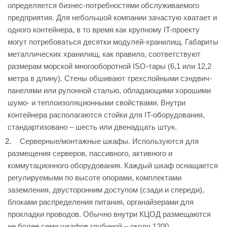
определяется бизнес-потребностями обслуживаемого
предприятия. Для небольшой компании зачастую хватает и
одного контейнера, в то время как крупному IT-проекту
могут потребоваться десятки модулей-хранилищ. Габариты
металлических хранилищ, как правило, соответствуют
размерам морской многооборотной ISO-тары (6,1 или 12,2
метра в длину). Стены обшивают трехслойными сэндвич-
панелями или рулонной сталью, обладающими хорошими
шумо- и теплоизоляционными свойствами. Внутри
контейнера располагаются стойки для IT-оборудования,
стандартизовано – шесть или двенадцать штук.
Серверные/монтажные шкафы. Используются для
размещения серверов, пассивного, активного и
коммутационного оборудования. Каждый шкаф оснащается
регулируемыми по высоте опорами, комплектами
заземления, двусторонним доступом (сзади и спереди),
блоками распределения питания, органайзерами для
прокладки проводов. Обычно внутри КЦОД размещаются
не более семи шкафов глубиной – около 1200